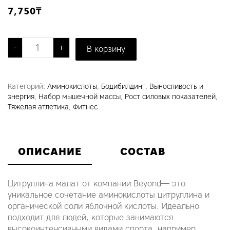
7,750
₸
Количество товара Citrulline Malate
-
+
В корзину
Категорий:
Аминокислоты
,
Бодибилдинг
,
Выносливость и
энергия
,
Набор мышечной массы
,
Рост силовых показателей
,
Тяжелая атлетика
,
Фитнес
ОПИСАНИЕ
СОСТАВ
Цитруллина малат от компании Beyond— это
уникальное сочетание аминокислоты цитруллина и
органической соли яблочной кислоты. Идеально
подходит для людей, которые занимаются
высокоинтенсивными видами спорта, например,