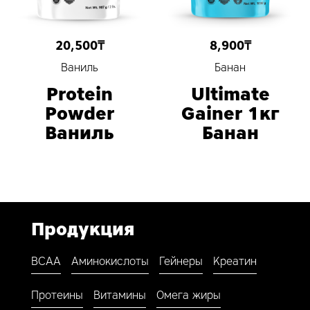
20,500
₸
8,900
₸
Ваниль
Банан
Protein
Ultimate
Powder
Gainer 1кг
Ваниль
Банан
Продукция
BCAA
Аминокислоты
Гейнеры
Креатин
Протеины
Витамины
Омега жиры