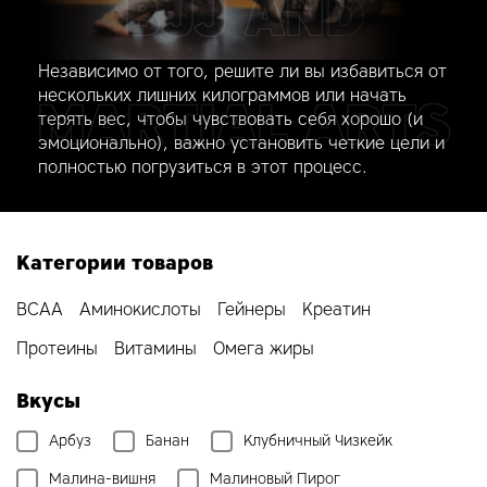
BJJ AND
Независимо от того, решите ли вы избавиться от
нескольких лишних килограммов или начать
MARTIAL ARTS
терять вес, чтобы чувствовать себя хорошо (и
эмоционально), важно установить четкие цели и
полностью погрузиться в этот процесс.
Категории товаров
BCAA
Аминокислоты
Гейнеры
Креатин
Протеины
Витамины
Омега жиры
Вкусы
Арбуз
Банан
Клубничный Чизкейк
Малина-вишня
Малиновый Пирог