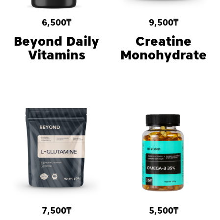
6,500
₸
9,500
₸
Beyond Daily
Creatine
Vitamins
Monohydrate
7,500
₸
5,500
₸