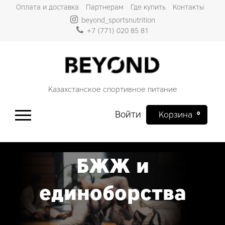
Оплата и доставка
Партнерам
Где купить
Контакты
beyond_sportsnutrition
+7 (771) 020 85 81
Казахстанское спортивное питание
Войти
0
БЖЖ и
единоборства