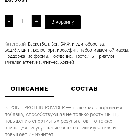
Количество товара Protein Powder Шоколад-ле
-
+
В корзину
Категорий:
Баскетбол
,
Бег
,
БЖЖ и единоборства
,
Бодибилдинг
,
Велоспорт
,
Кроссфит
,
Набор мышечной массы
,
Поддержание формы
,
Похудение
,
Протеины
,
Триатлон
,
Тяжелая атлетика
,
Фитнес
,
Хоккей
ОПИСАНИЕ
СОСТАВ
BEYOND PROTEIN POWDER — полезная спортивная
добавка, способствующая не только росту мышц,
повышению спортивных результатов, но также
влияющая на улучшение общего самочувствия и
повышает иммунитет.